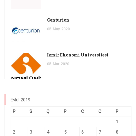
Centurion
05
May
2020
İzmir Ekonomi Üniversitesi
05
Mar
2020
Eylül 2019
P
S
Ç
P
C
C
P
1
2
3
4
5
6
7
8