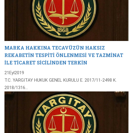
MARKA HAKKINA TECAVÜZÜN HAKSIZ
REKABETİN TESPİTİ ÖNLENMESİ VE TAZMİNAT
İLE TİCARET SİCİLİNDEN TERKİN
21
Eyl
2019
T.C. YARGITAY HUKUK GENEL KURULU E. 2017/11-2498 K.
2018/1316…