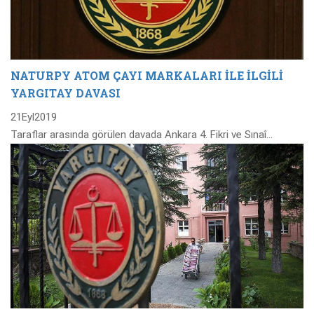
NATURPY ATOM ÇAYI MARKALARI İLE İLGİLİ
YARGITAY DAVASI
21
Eyl
2019
Taraflar arasında görülen davada Ankara 4. Fikri ve Sınaî…