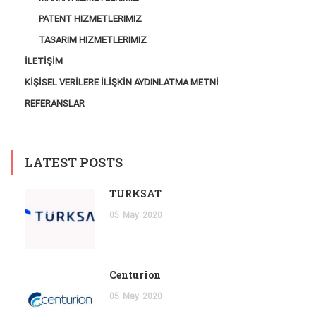
PATENT HIZMETLERIMIZ
TASARIM HIZMETLERIMIZ
İLETİŞİM
KİŞİSEL VERİLERE İLİŞKİN AYDINLATMA METNİ
REFERANSLAR
LATEST POSTS
TÜRKSAT
05
May
2020
Centurion
05
May
2020