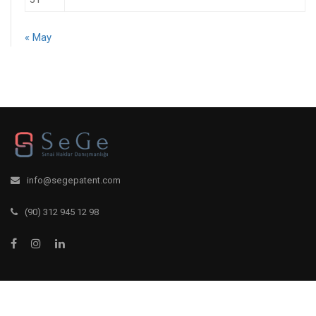
« May
info@segepatent.com
(90) 312 945 12 98