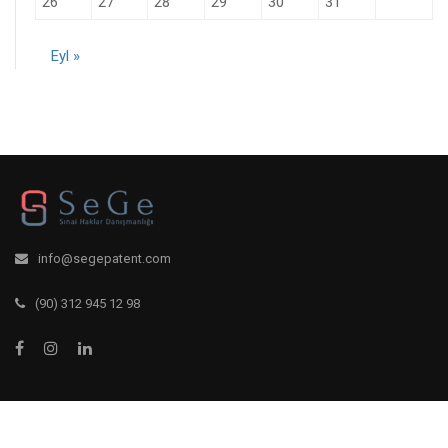
26
27
28
29
30
31
Eyl »
info@segepatent.com
(90) 312 945 12 98