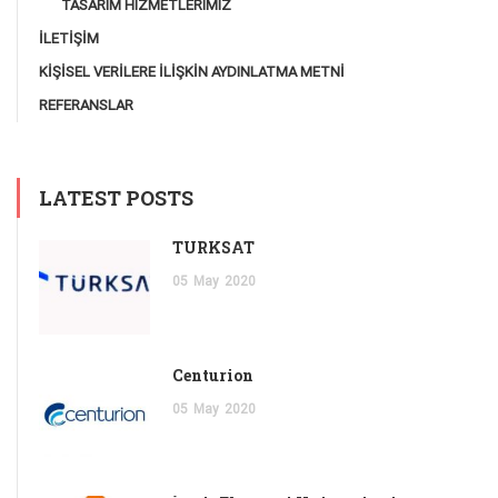
TASARIM HIZMETLERIMIZ
İLETİŞİM
KİŞİSEL VERİLERE İLİŞKİN AYDINLATMA METNİ
REFERANSLAR
LATEST POSTS
TÜRKSAT
05
May
2020
Centurion
05
May
2020